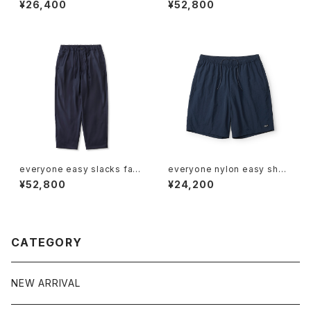
¥26,400
¥52,800
t Parka (GRAY)
everyone easy slacks fabr
everyone nylon easy short
ic by Loro Piana (NAVY)
s (NAVY)
¥52,800
¥24,200
CATEGORY
NEW ARRIVAL