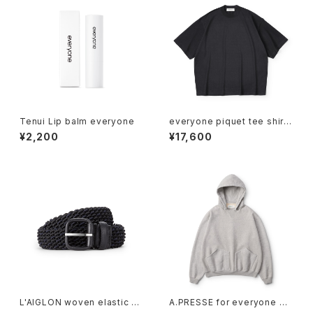
Tenui Lip balm everyone
everyone piquet tee shirt
(BLACK)
¥2,200
¥17,600
L'AIGLON woven elastic be
A.PRESSE for everyone Vin
lt (BLACK×NAVY)
tage Attached Hood Swea