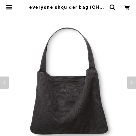
everyone shoulder bag (CHAR
COAL) | everyone