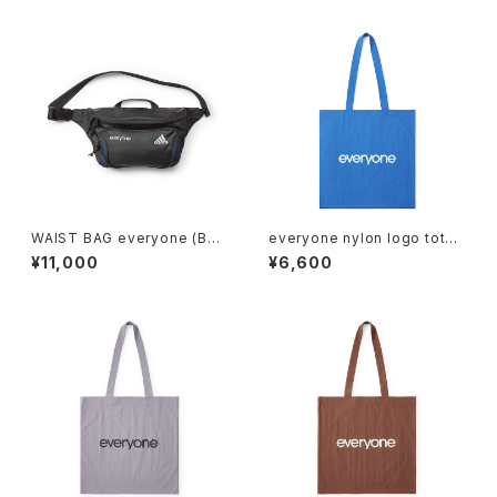
WAIST BAG everyone (BLA
everyone nylon logo tote
CK)
bag (BLUE)
¥11,000
¥6,600