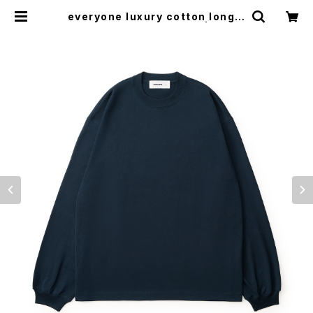
everyone luxury cotton long s
leeve tee shirt (NAVY) | every
one