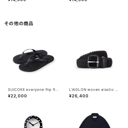
E)
その他の商品
SUICOKE everyone flip flo
L'AIGLON woven elastic be
p (BLACK)
lt (BLACK×NAVY)
¥22,000
¥26,400