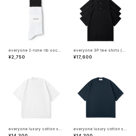
everyone 2-tone rib socks
everyone 3P tee shirts (BL
(WHITE/BLACK)
ACK)
¥2,750
¥17,600
everyone luxury cotton sh
everyone luxury cotton sh
ort sleeve tee shirt (WHIT
ort sleeve tee shirt (NAVY)
¥14,300
¥14,300