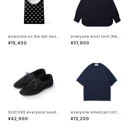
everyone on the dot desk
everyone wool shirt (NAV
clock (BLACK/WHITE)
Y)
¥15,400
¥31,900
SUICOKE everyone suede
everyone american cotton
deck shoes (BLACK)
tee shirt (NAVY)
¥42,900
¥13,200