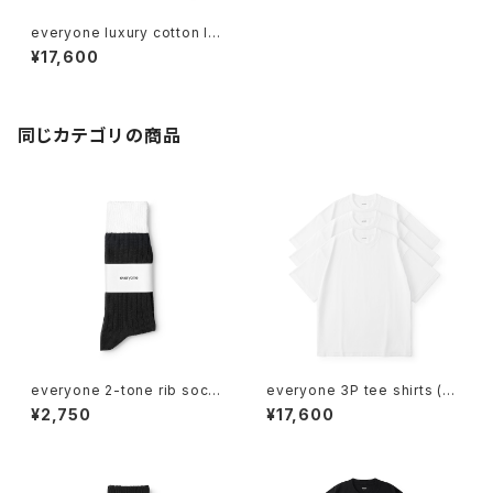
everyone luxury cotton lon
g sleeve tee shirt (NAVY)
¥17,600
同じカテゴリの商品
everyone 2-tone rib socks
everyone 3P tee shirts (W
(BLACK/WHITE)
HITE)
¥2,750
¥17,600