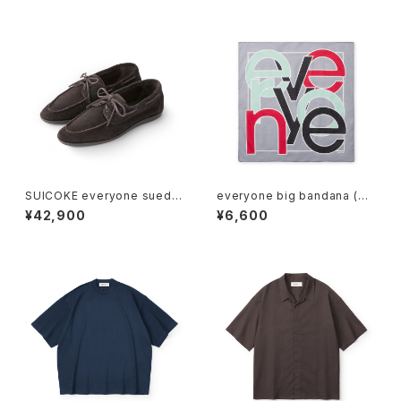
SUICOKE everyone suede
everyone big bandana (GR
deck shoes (D.BROWN)
AY)
¥42,900
¥6,600