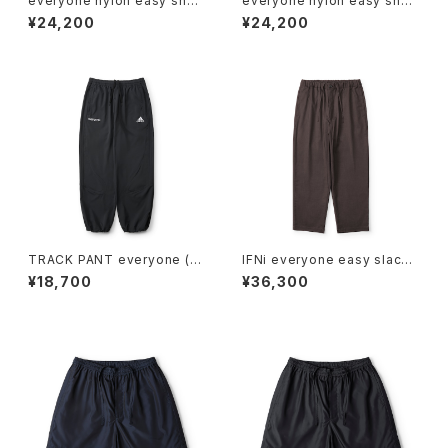
everyone nylon easy short
everyone nylon easy short
s (KHAKI)
s (NAVY)
¥24,200
¥24,200
TRACK PANT everyone (B
IFNi everyone easy slacks
LACK)
(BROWN)
¥18,700
¥36,300