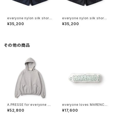
everyone nylon silk short
everyone nylon silk short
pants (NAVY)
pants (BLACK)
¥35,200
¥35,200
その他の商品
A.PRESSE for everyone Vin
everyone loves MARENCO
tage Attached Hood Swea
throwie cushion by j.3000
¥52,800
¥17,600
t Parka (GRAY)
0 (WHITE)