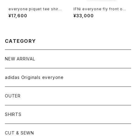
everyone piquet tee shirt
IFNi everyone fly front op
(NAVY)
en collar shirt (BROWN)
¥17,600
¥33,000
CATEGORY
NEW ARRIVAL
adidas Originals everyone
OUTER
SHIRTS
CUT & SEWN