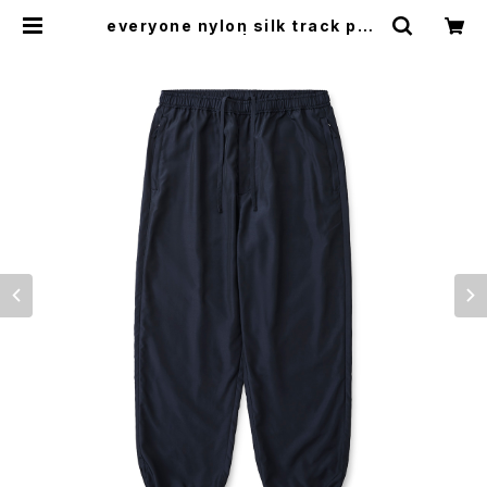
everyone nylon silk track pan
ts (NAVY) | everyone