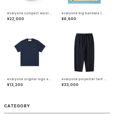
everyone compact waist b
everyone big bandana (M
ag (BLACK)
ULTI)
¥22,000
¥6,600
everyone original logo am
everyone polyester twill e
erican cotton tee petit (NA
asy slacks (NAVY)
¥13,200
¥33,000
VY)
CATEGORY