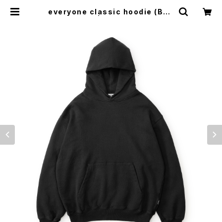
everyone classic hoodie (BLA
CK) | everyone