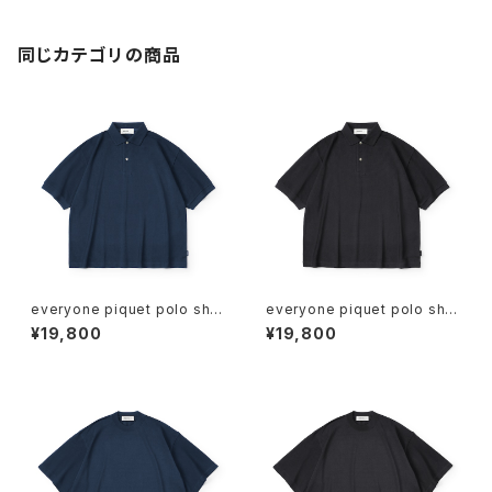
同じカテゴリの商品
everyone piquet polo shirt
everyone piquet polo shirt
(NAVY)
(BLACK)
¥19,800
¥19,800