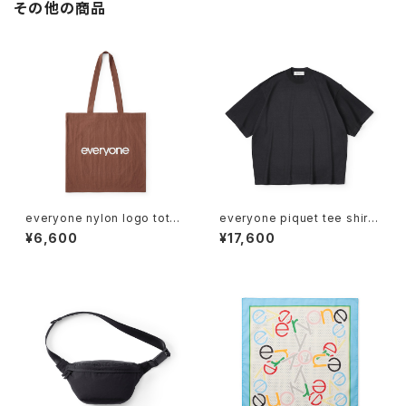
その他の商品
everyone nylon logo tote
everyone piquet tee shirt
bag (BROWN)
(BLACK)
¥6,600
¥17,600