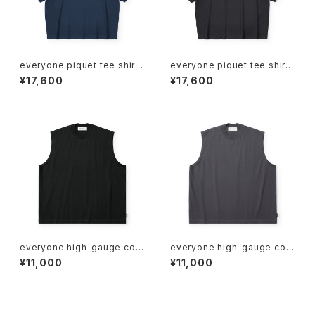
everyone piquet tee shirt
everyone piquet tee shirt
(NAVY)
(BLACK)
¥17,600
¥17,600
everyone high-gauge cott
everyone high-gauge cott
on no sleeve tee shirt (BL
on no sleeve tee shirt (CH
¥11,000
¥11,000
ACK)
ARCOAL)