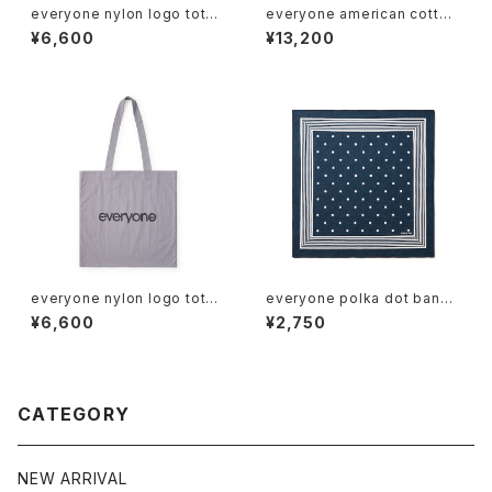
everyone nylon logo tote
everyone american cotton
bag (BLUE)
tee shirt (ASH)
¥6,600
¥13,200
everyone nylon logo tote
everyone polka dot banda
bag (GRAY)
na (NAVY)
¥6,600
¥2,750
CATEGORY
NEW ARRIVAL