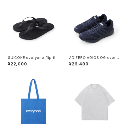
SUICOKE everyone flip flo
ADIZERO ADIOS OG every
p (BLACK)
one (LEGEND INK)
¥22,000
¥26,400