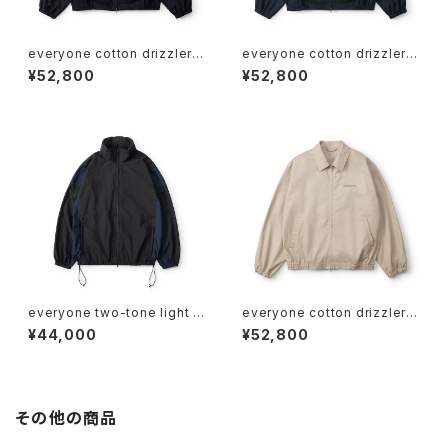
everyone cotton drizzler j
everyone cotton drizzler j
acket (BLACK/BLACK)
acket (NAVY/WHITE)
¥52,800
¥52,800
everyone two-tone light w
everyone cotton drizzler j
eight nylon jacket (BLACK/
acket (BEIGE/BEIGE)
¥44,000
¥52,800
NAVY)
その他の商品