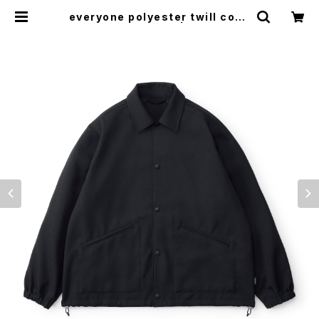
everyone polyester twill coac
h jacket (BLACK) | everyone