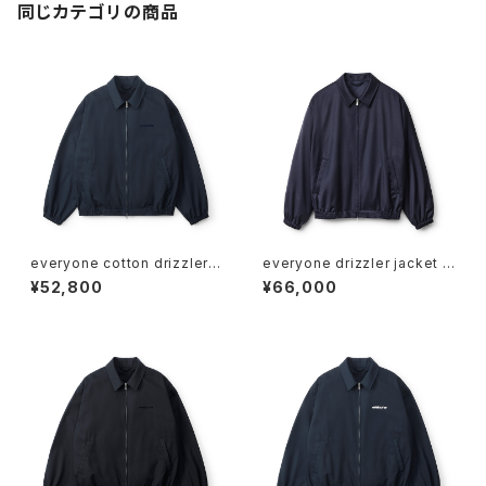
同じカテゴリの商品
everyone cotton drizzler j
everyone drizzler jacket b
acket (NAVY/NAVY)
y Loro Piana (NAVY)
¥52,800
¥66,000