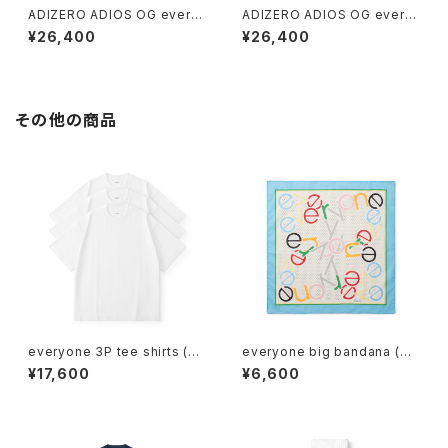
ADIZERO ADIOS OG every
ADIZERO ADIOS OG every
one (LEGEND INK)
one (BLACK)
¥26,400
¥26,400
その他の商品
everyone 3P tee shirts (W
everyone big bandana (M
HITE)
ULTI)
¥17,600
¥6,600