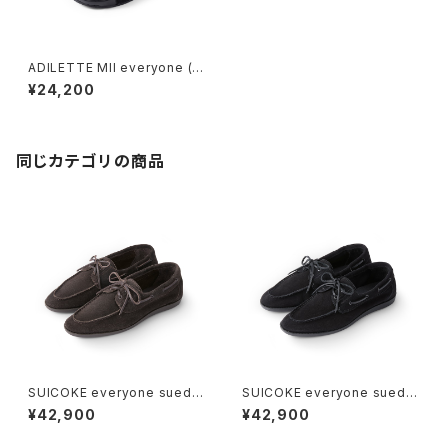
ADILETTE MII everyone (C
ORE BLACK)
¥24,200
同じカテゴリの商品
SUICOKE everyone suede
SUICOKE everyone suede
deck shoes (D.BROWN)
deck shoes (BLACK)
¥42,900
¥42,900