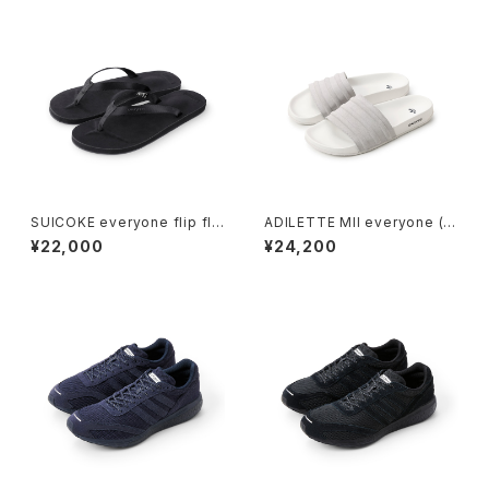
SUICOKE everyone flip flo
ADILETTE MII everyone (W
p (BLACK)
HITE)
¥22,000
¥24,200