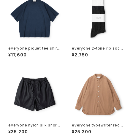
everyone piquet tee shirt
everyone 2-tone rib socks
(NAVY)
(BLACK/WHITE)
¥17,600
¥2,750
everyone nylon silk short
everyone typewriter regul
pants (BLACK)
ar collar shirt (BEIGE)
¥35,200
¥25,300