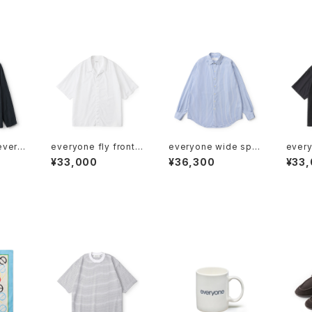
every
everyone fly front
everyone wide spr
every
 Slee
open collar short sl
ead collar shirt (ST
open 
¥33,000
¥36,300
¥33
LACK)
eeve shirt (WHITE)
RIPE)
eeve 