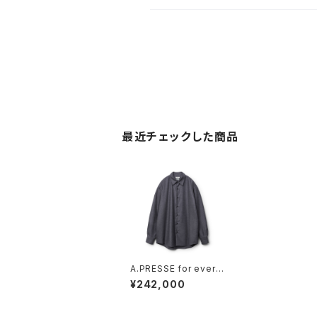
最近チェックした商品
A.PRESSE for every
one Cashmere Reg
¥242,000
ular Collar Shirt (CH
ARCOAL)