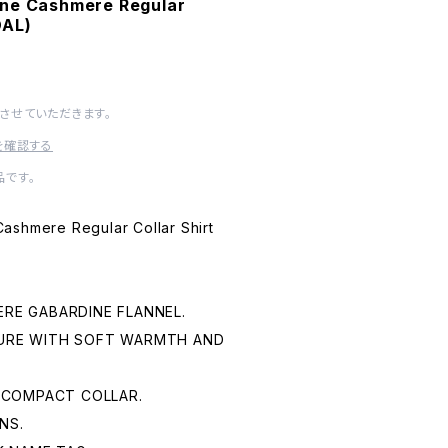
one Cashmere Regular
OAL)
させていただきます。
を確認する
です。
ashmere Regular Collar Shirt
RE GABARDINE FLANNEL.
URE WITH SOFT WARMTH AND
A COMPACT COLLAR.
NS.