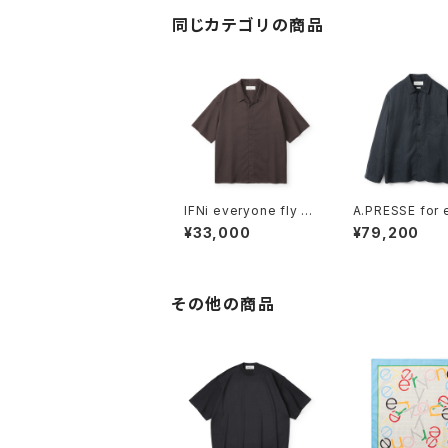
同じカテゴリの商品
IFNi everyone fly fr
A.PRESSE for 
ont open collar shir
one Silk Linen
¥33,000
¥79,200
t (BROWN)
ping Shirts (B
その他の商品