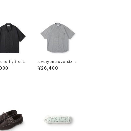
one fly front
everyone oversize
collar short sl
d B/D check short s
,000
¥26,400
shirt (BLACK)
leeve shirt (BLACK)