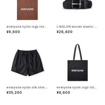
everyone nylon logo tote
L'AIGLON woven elastic be
bag (BROWN)
lt (BLACK×NAVY)
¥6,600
¥26,400
everyone nylon silk short
everyone nylon logo tote
pants (BLACK)
bag (BLACK)
¥35,200
¥6,600