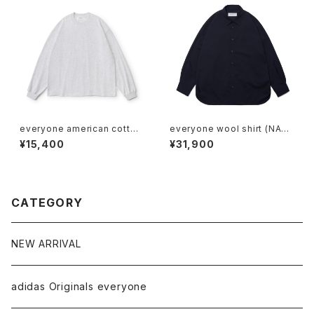
everyone american cotton
everyone wool shirt (NAV
long sleeve tee shirt (AS
Y)
¥15,400
¥31,900
H)
CATEGORY
NEW ARRIVAL
adidas Originals everyone