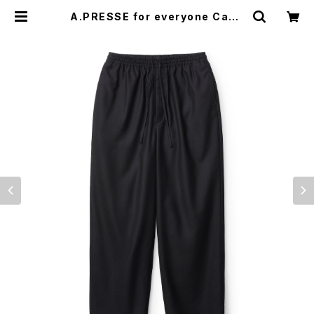
A.PRESSE for everyone Cash
mere Easy Trousers (BLACK)
| everyone