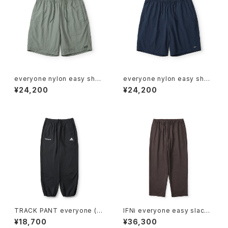
everyone nylon easy short
everyone nylon easy short
s (KHAKI)
s (NAVY)
¥24,200
¥24,200
TRACK PANT everyone (B
IFNi everyone easy slacks
LACK)
(BROWN)
¥18,700
¥36,300