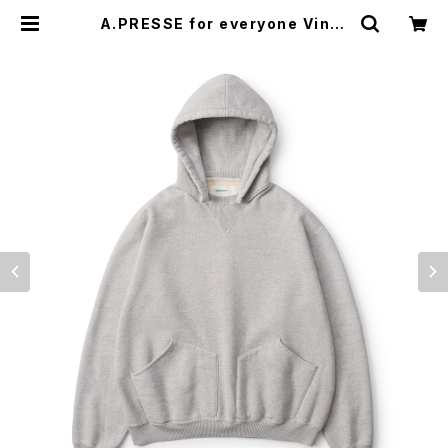
A.PRESSE for everyone Vinta
ge Attached Hood Sweat Park
a (GRAY) | everyone