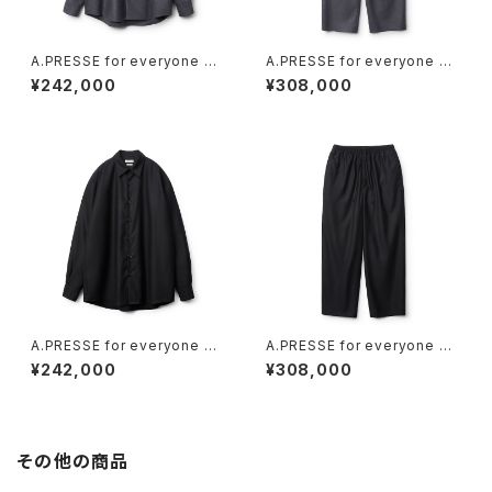
A.PRESSE for everyone Ca
A.PRESSE for everyone Ca
shmere Regular Collar Shir
shmere Easy Trousers (CH
¥242,000
¥308,000
t (CHARCOAL)
ARCOAL)
A.PRESSE for everyone Ca
A.PRESSE for everyone Ca
shmere Regular Collar Shir
shmere Easy Trousers (BL
¥242,000
¥308,000
t (BLACK)
ACK)
その他の商品