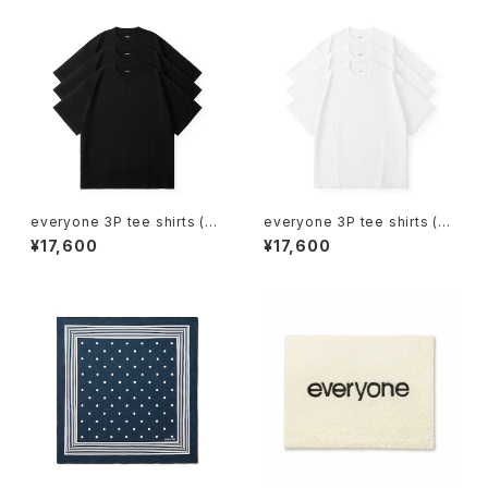
everyone 3P tee shirts (BL
everyone 3P tee shirts (W
ACK)
HITE)
¥17,600
¥17,600