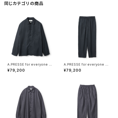
同じカテゴリの商品
A.PRESSE for everyone Sil
A.PRESSE for everyone Sil
k Linen Sleeping Shirts (BL
k Linen Sleeping Trousers
¥79,200
¥79,200
ACK)
(BLACK)