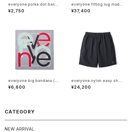
everyone polka dot banda
everyone fitting rug made
na (NAVY)
by MIYOSHI RUG (NATURA
¥2,750
¥37,400
L)
everyone big bandana (GR
everyone nylon easy short
AY)
s (BLACK)
¥6,600
¥24,200
CATEGORY
NEW ARRIVAL