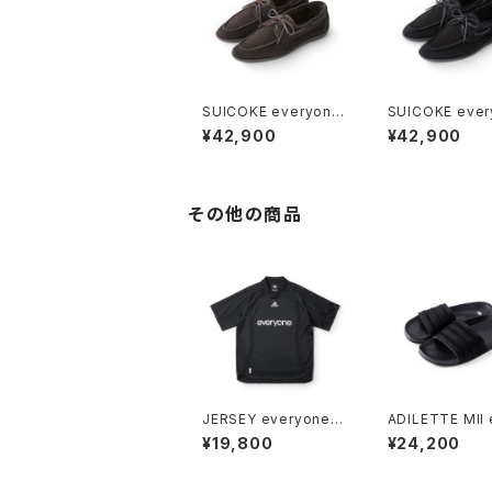
SUICOKE everyone
SUICOKE ever
suede deck shoes
suede deck s
¥42,900
¥42,900
(D.BROWN)
(BLACK)
その他の商品
JERSEY everyone
ADILETTE MII 
(BLACK)
one (CORE BL
¥19,800
¥24,200