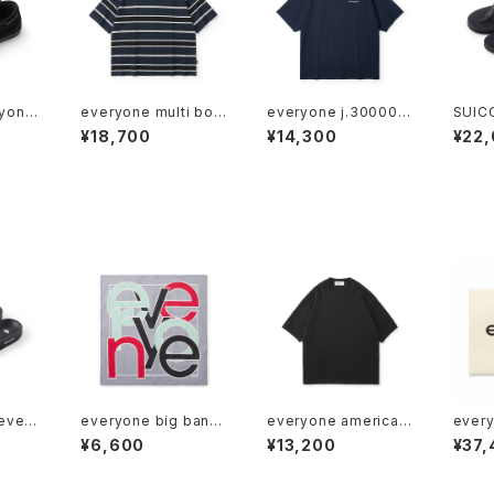
yone
everyone multi bor
everyone j.30000 r
SUIC
hoes
der short sleeve te
ooftop logo tee shi
flip 
¥18,700
¥14,300
¥22
e shirt (NAVY/BLAC
rt (NAVY)
K)
every
everyone big band
everyone american
every
ACK)
ana (GRAY)
cotton tee shirt (BL
made
¥6,600
¥13,200
¥37,
ACK)
UG (