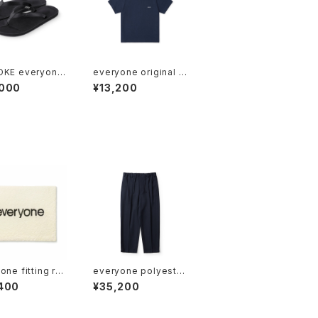
OKE everyone
everyone original l
flop (BLACK)
ogo american cotto
,000
¥13,200
n tee petit (NAVY)
one fitting rug
everyone polyester
 by MIYOSHI R
twill chef pants (NA
400
¥35,200
NATURAL)
VY)