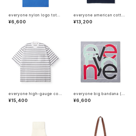
everyone nylon logo tote
everyone american cotton
bag (BLUE)
tee shirt (NAVY)
¥6,600
¥13,200
everyone high-gauge cott
everyone big bandana (GR
on border short sleeve te
AY)
¥15,400
¥6,600
e shirt (WHITE×GRAY)