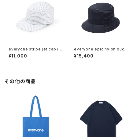
everyone stripe jet cap (W
everyone epic nylon buck
HITE/NAVY)
et hat (NAVY)
¥11,000
¥15,400
その他の商品