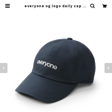
everyone og logo daily cap (N
AVY) | everyone