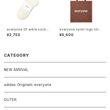
everyone 2P ankle socks
everyone nylon logo tote
(WHITE)
bag (BROWN)
¥2,750
¥6,600
CATEGORY
NEW ARRIVAL
adidas Originals everyone
OUTER