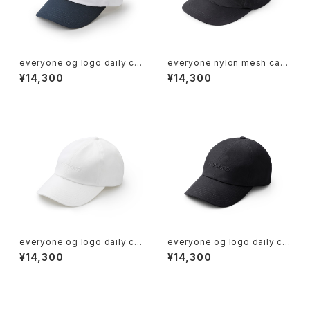
everyone og logo daily ca
everyone nylon mesh cap
p (WHITE/NAVY)
(BLACK)
¥14,300
¥14,300
everyone og logo daily ca
everyone og logo daily ca
p (WHITE/WHITE)
p (BLACK/BLACK)
¥14,300
¥14,300