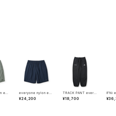
n eas
everyone nylon eas
TRACK PANT every
IFNi 
I)
y shorts (NAVY)
one (BLACK)
slac
¥24,200
¥18,700
¥36