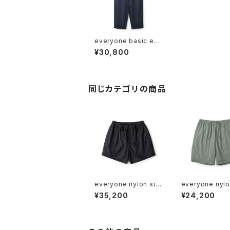
everyone basic eas
y chino pants (NAV
¥30,800
Y)
同じカテゴリの商品
everyone nylon silk
everyone nylo
short pants (BLACK)
y shorts (KHAK
¥35,200
¥24,200