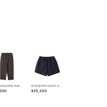
everyone easy
everyone nylon silk
ks (BROWN)
short pants (NAVY)
,300
¥35,200