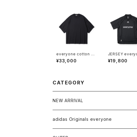
everyone cotton sil
JERSEY every
k high-gauge knit s
(BLACK)
¥33,000
¥19,800
hort sleeve tee shir
t (BLACK)
CATEGORY
NEW ARRIVAL
adidas Originals everyone