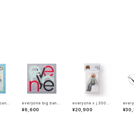
 band
everyone big band
everyone x j.30000
every
ana (GRAY)
peace dog 2026
OTAR
¥6,600
¥20,900
¥30