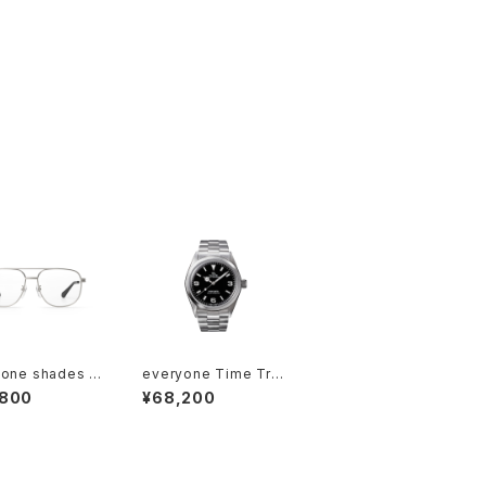
one shades "J
everyone Time Tra
O"
veler by VAGUE WA
,800
¥68,200
TCH CO.