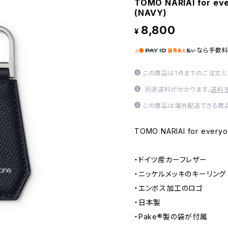
TOMO NARIAI for eve
(NAVY)
8,800
¥
なら
手数
この商品は1点までのご注文と
別途送料がかかります。
送料
この商品は海外配送できる商品
TOMO NARIAI for everyo
・ドイツ産カーフレザー
・ニッケルメッキのキーリング
・エンボス加工のロゴ
・日本製
・Pake®︎製の袋が付属