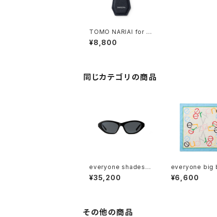
TOMO NARIAI for e
veryone leather ke
¥8,800
y tag (NAVY)
同じカテゴリの商品
everyone shades
everyone big
"VINCE"
ana (MULTI)
¥35,200
¥6,600
その他の商品