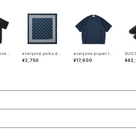
one
everyone polka dot
everyone piquet te
SUIC
bandana (NAVY)
e shirt (NAVY)
sued
¥2,750
¥17,600
¥42
(BLA