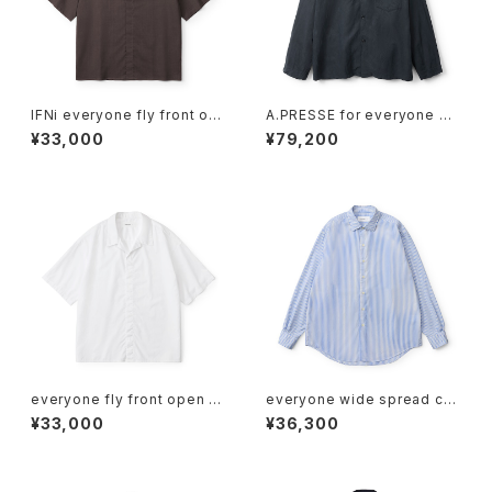
IFNi everyone fly front op
A.PRESSE for everyone Sil
en collar shirt (BROWN)
k Linen Sleeping Shirts (BL
¥33,000
¥79,200
ACK)
everyone fly front open c
everyone wide spread coll
ollar short sleeve shirt (W
ar shirt (STRIPE)
¥33,000
¥36,300
HITE)