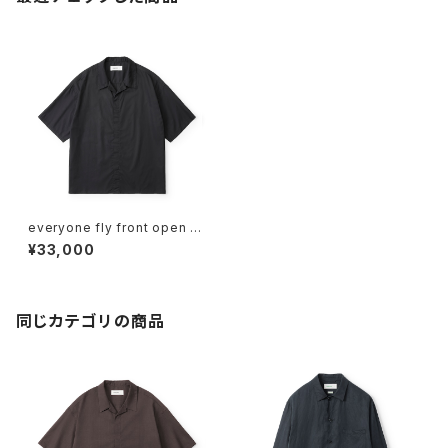
everyone fly front open c
ollar short sleeve shirt (BL
¥33,000
ACK)
同じカテゴリの商品