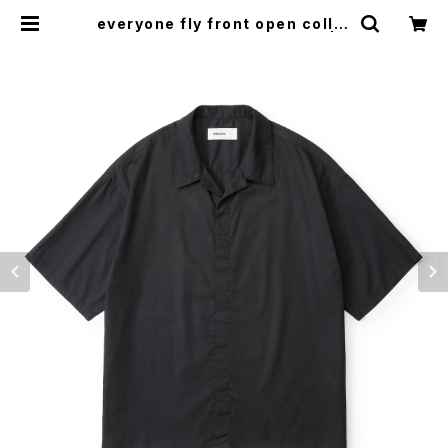
everyone fly front open collar
short sleeve shirt (BLACK) | e
veryone