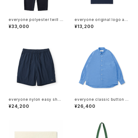
everyone polyester twill e
everyone original logo am
asy slacks (NAVY)
erican cotton tee petit (NA
¥33,000
¥13,200
VY)
everyone nylon easy short
everyone classic button d
s (NAVY)
own shirt (SAX)
¥24,200
¥26,400