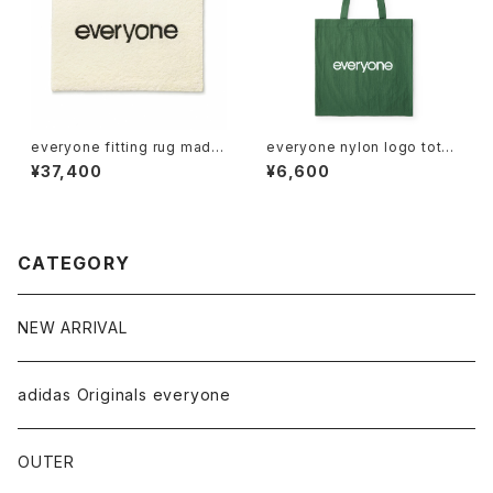
everyone fitting rug made
everyone nylon logo tote
by MIYOSHI RUG (NATURA
bag (GREEN)
¥37,400
¥6,600
L)
CATEGORY
NEW ARRIVAL
adidas Originals everyone
OUTER