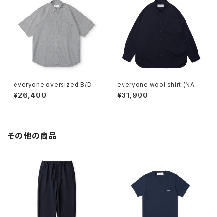
everyone oversized B/D c
everyone wool shirt (NAV
heck short sleeve shirt (BL
Y)
¥26,400
¥31,900
ACK)
その他の商品