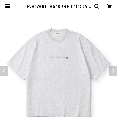
everyone jeans tee shirt (AS
H) | everyone