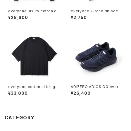
everyone luxury cotton cr
everyone 2-tone rib socks
ew neck sweatshirt (CHAR
(BLACK/WHITE)
¥28,600
¥2,750
COAL)
everyone cotton silk high-
ADIZERO ADIOS OG every
gauge knit short sleeve te
one (LEGEND INK)
¥33,000
¥26,400
e shirt (BLACK)
CATEGORY