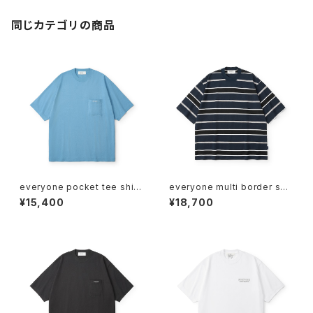
同じカテゴリの商品
everyone pocket tee shirt
everyone multi border sho
(BLUE)
rt sleeve tee shirt (NAVY/B
¥15,400
¥18,700
LACK)