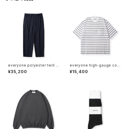
everyone polyester twill c
everyone high-gauge cott
hef pants (NAVY)
on border short sleeve te
¥35,200
¥15,400
e shirt (WHITE×GRAY)