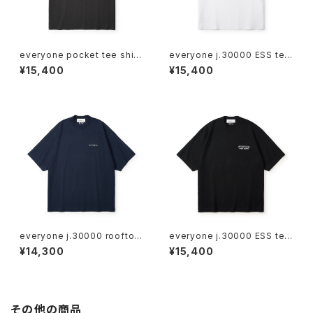
everyone pocket tee shirt
everyone j.30000 ESS tee
(BLACK)
shirt (WHITE)
¥15,400
¥15,400
everyone j.30000 rooftop
everyone j.30000 ESS tee
logo tee shirt (NAVY)
shirt (BLACK)
¥14,300
¥15,400
その他の商品