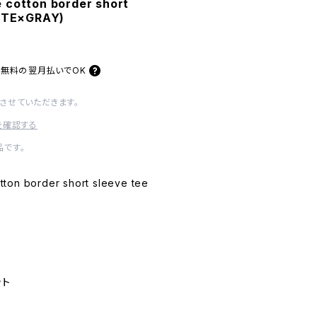
 cotton border short
HITE×GRAY)
料無料の
翌月払いでOK
させていただきます。
を確認する
です。
ton border short sleeve tee
ット