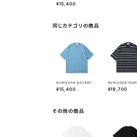
ge cotton border sh
¥15,400
ort sleeve tee shirt
(WHITE×GRAY)
同じカテゴリの商品
everyone pocket te
everyone mult
e shirt (BLUE)
der short slee
¥15,400
¥18,700
e shirt (NAVY
K)
その他の商品