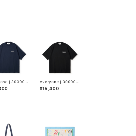
one j.30000 r
everyone j.30000 E
p logo tee shi
SS tee shirt (BLAC
300
¥15,400
AVY)
K)