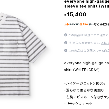
everyone high-gauge
sleeve tee shirt (W
15,400
¥
なら
手数
この商品は1点までのご注文と
別途送料がかかります。
送料
この商品は海外配送できる商品
everyone high-gauge cot
shirt (WHITE×GRAY)
・ハイゲージコットン100%
・滑らかで柔らかな肌触り
・左胸にピスネーム付きポケ
・リラックスフィット