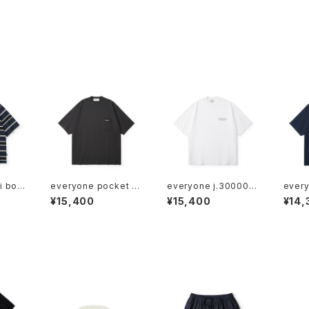
i bor
everyone pocket te
everyone j.30000 E
every
ve te
e shirt (BLACK)
SS tee shirt (WHIT
oofto
¥15,400
¥15,400
¥14,
/BLAC
E)
rt (N