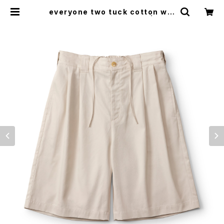
everyone two tuck cotton wid
e short pants (L.BEIGE) | ever
yone