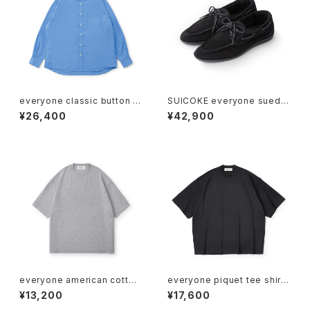
everyone classic button d
SUICOKE everyone suede
own shirt (SAX)
deck shoes (BLACK)
¥26,400
¥42,900
everyone american cotton
everyone piquet tee shirt
tee shirt (H.GRAY)
(BLACK)
¥13,200
¥17,600