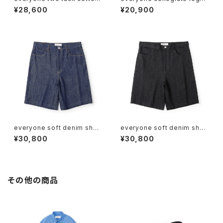
wide short pants (BLACK)
classic sweat shorts (BLA
¥28,600
¥20,900
CK)
everyone soft denim short
everyone soft denim short
s (INDIGO)
s (BLACK)
¥30,800
¥30,800
その他の商品