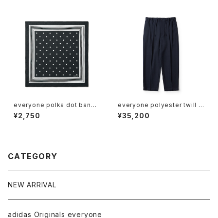
everyone polka dot banda
everyone polyester twill c
na (BLACK)
hef pants (NAVY)
¥2,750
¥35,200
CATEGORY
NEW ARRIVAL
adidas Originals everyone