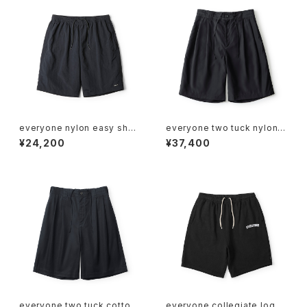
everyone nylon easy short
everyone two tuck nylon s
s (BLACK)
ilk wide short pants (BLAC
¥24,200
¥37,400
K)
everyone two tuck cotton
everyone collegiate logo