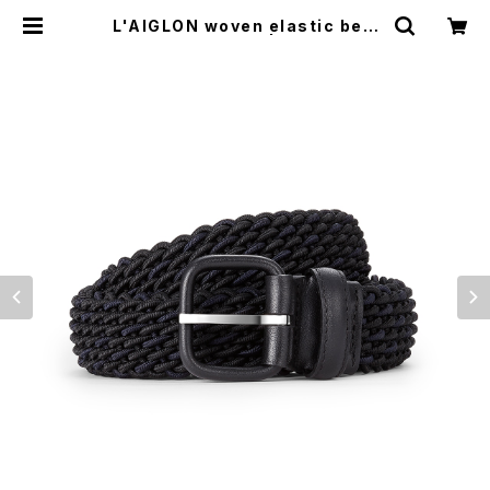
L'AIGLON woven elastic belt
(BLACK×NAVY) | everyone