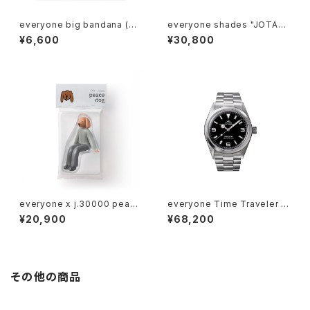
everyone big bandana (GR
everyone shades "JOTAR
AY)
O"
¥6,600
¥30,800
everyone x j.30000 peace
everyone Time Traveler b
dog 2026
y VAGUE WATCH CO.
¥20,900
¥68,200
その他の商品