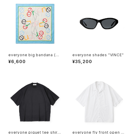
everyone big bandana (M
everyone shades "VINCE"
ULTI)
¥6,600
¥35,200
everyone piquet tee shirt
everyone fly front open c