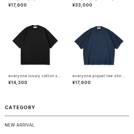
(BLACK)
ollar short sleeve shirt (W
¥17,600
¥33,000
HITE)
everyone luxury cotton sh
everyone piquet tee shirt
ort sleeve tee shirt (BLAC
(NAVY)
¥14,300
¥17,600
K)
CATEGORY
NEW ARRIVAL