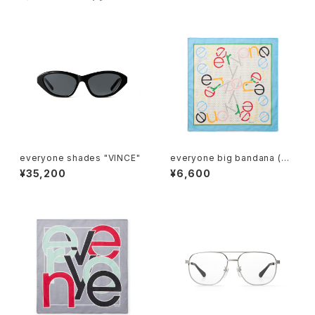
everyone shades "VINCE"
everyone big bandana (M
ULTI)
¥35,200
¥6,600