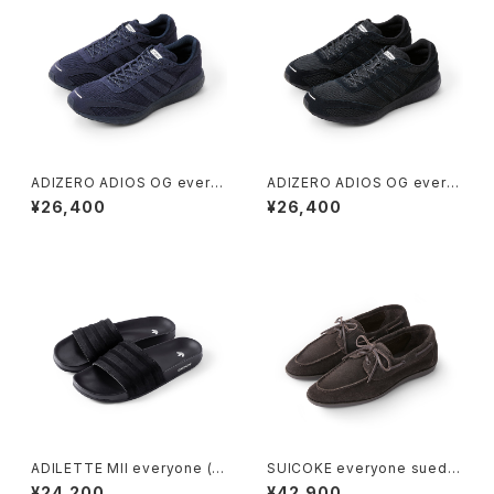
ADIZERO ADIOS OG every
ADIZERO ADIOS OG every
one (LEGEND INK)
one (BLACK)
¥26,400
¥26,400
ADILETTE MII everyone (C
SUICOKE everyone suede
ORE BLACK)
deck shoes (D.BROWN)
¥24,200
¥42,900