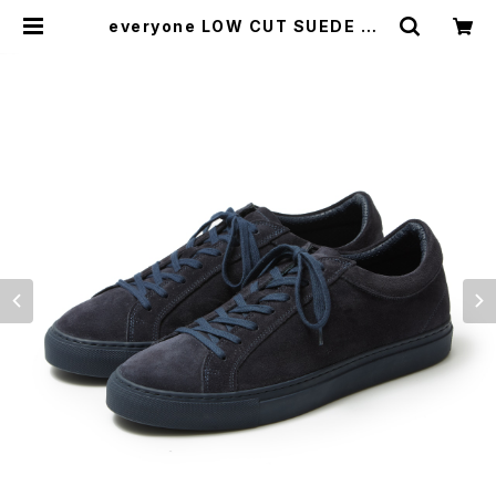
everyone LOW CUT SUEDE SN
EAKERS by Erik Schedin (NAV
Y) | everyone