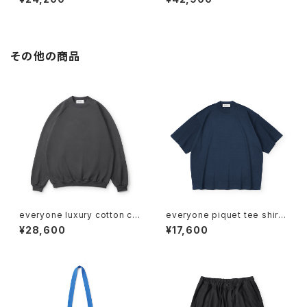
その他の商品
everyone luxury cotton cr
everyone piquet tee shirt
ew neck sweatshirt (CHAR
(NAVY)
¥28,600
¥17,600
COAL)