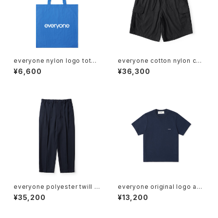
everyone nylon logo tote
everyone cotton nylon car
bag (BLUE)
go shorts (BLACK)
¥6,600
¥36,300
everyone polyester twill c
everyone original logo am
hef pants (NAVY)
erican cotton tee petit (NA
¥35,200
¥13,200
VY)