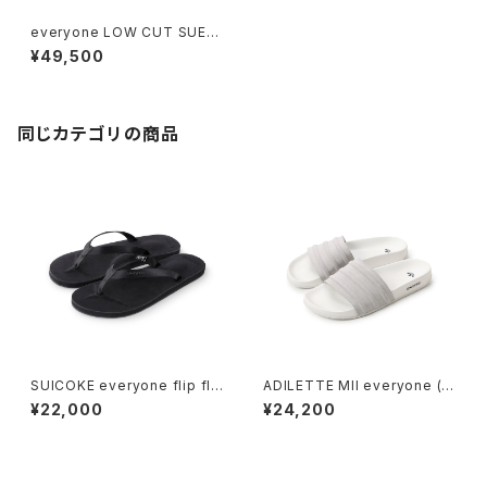
everyone LOW CUT SUED
E SNEAKERS by Erik Sched
¥49,500
in (NAVY)
同じカテゴリの商品
SUICOKE everyone flip flo
ADILETTE MII everyone (W
p (BLACK)
HITE)
¥22,000
¥24,200