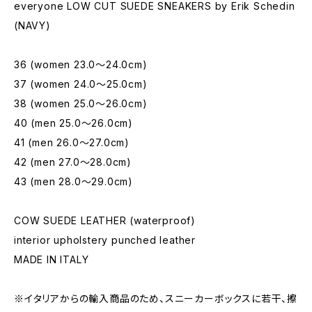
everyone LOW CUT SUEDE SNEAKERS by Erik Schedin
(NAVY)
36 (women 23.0〜24.0cm)
37 (women 24.0〜25.0cm)
38 (women 25.0〜26.0cm)
40 (men 25.0〜26.0cm)
41 (men 26.0〜27.0cm)
42 (men 27.0〜28.0cm)
43 (men 28.0〜29.0cm)
COW SUEDE LEATHER (waterproof)
interior upholstery punched leather
MADE IN ITALY
※イタリアからの輸入商品のため、スニーカーボックスに若干、擦