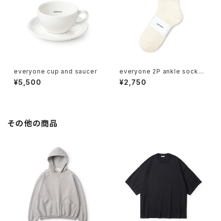
everyone cup and saucer
everyone 2P ankle socks
(WHITE)
¥5,500
¥2,750
その他の商品