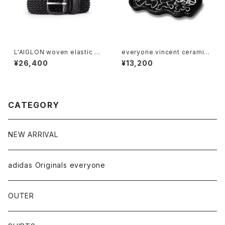
L'AIGLON woven elastic be
everyone vincent ceramic
lt (BLACK×NAVY)
tray (BLACK)
¥26,400
¥13,200
CATEGORY
NEW ARRIVAL
adidas Originals everyone
OUTER