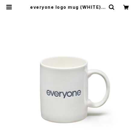
everyone logo mug (WHITE) |
everyone