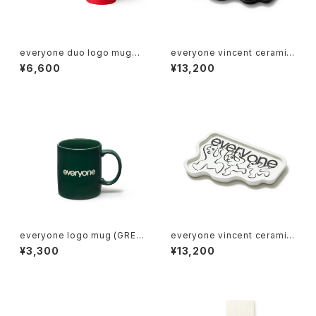
everyone duo logo mugs
everyone vincent ceramic
(NAVY BLUE / RED)
tray (BLACK)
¥6,600
¥13,200
everyone logo mug (GREE
everyone vincent ceramic
N)
tray (WHITE)
¥3,300
¥13,200