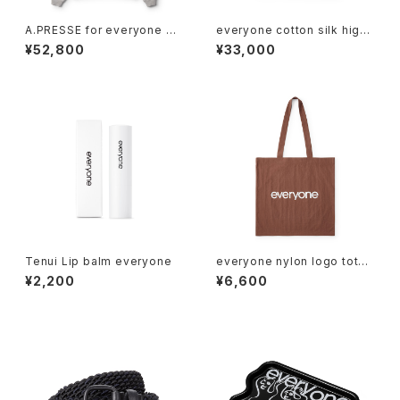
A.PRESSE for everyone Vin
everyone cotton silk high-
tage Attached Hood Swea
gauge knit short sleeve te
¥52,800
¥33,000
t Parka (GRAY)
e shirt (BLACK)
Tenui Lip balm everyone
everyone nylon logo tote
bag (BROWN)
¥2,200
¥6,600