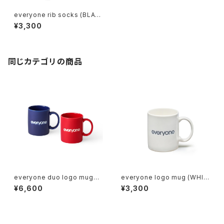
everyone rib socks (BLAC
K)
¥3,300
同じカテゴリの商品
everyone duo logo mugs
everyone logo mug (WHIT
(NAVY BLUE / RED)
E)
¥6,600
¥3,300