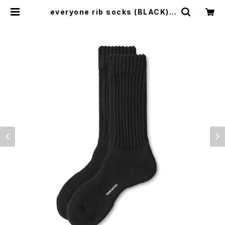
everyone rib socks (BLACK) |
everyone