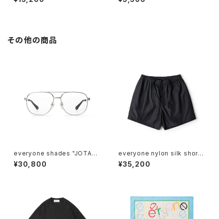
その他の商品
everyone shades "JOTAR
everyone nylon silk short
O"
pants (BLACK)
¥30,800
¥35,200