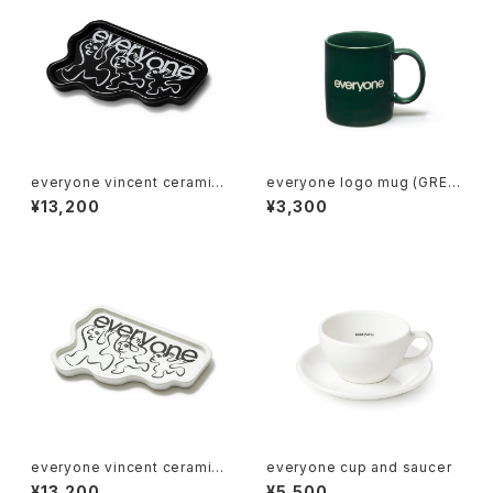
everyone vincent ceramic
everyone logo mug (GREE
tray (BLACK)
N)
¥13,200
¥3,300
everyone vincent ceramic
everyone cup and saucer
tray (WHITE)
¥13,200
¥5,500