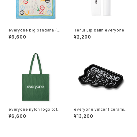
everyone big bandana (M
Tenui Lip balm everyone
ULTI)
¥6,600
¥2,200
everyone nylon logo tote
everyone vincent ceramic
bag (GREEN)
tray (BLACK)
¥6,600
¥13,200