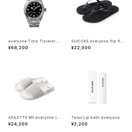
everyone Time Traveler b
SUICOKE everyone flip flo
y VAGUE WATCH CO.
p (BLACK)
¥68,200
¥22,000
ADILETTE MII everyone (W
Tenui Lip balm everyone
HITE)
¥24,200
¥2,200