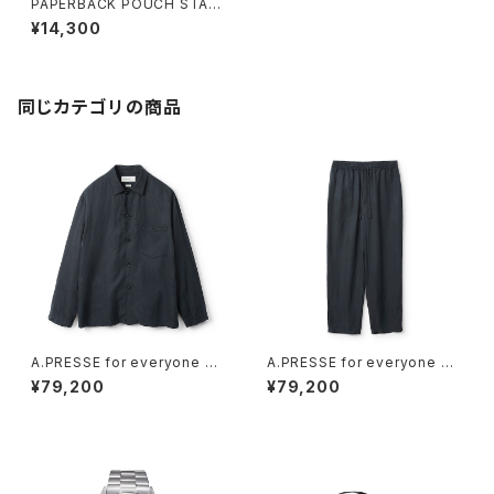
PAPERBACK POUCH STAN
DARD EO BLACK
¥14,300
同じカテゴリの商品
A.PRESSE for everyone Sil
A.PRESSE for everyone Sil
k Linen Sleeping Shirts (BL
k Linen Sleeping Trousers
¥79,200
¥79,200
ACK)
(BLACK)