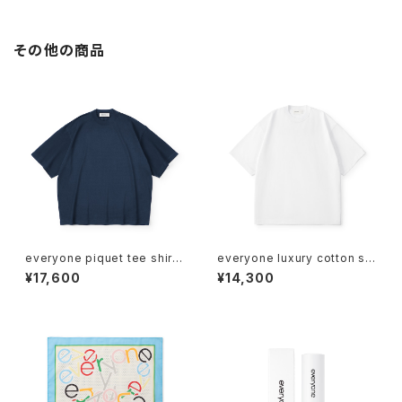
その他の商品
everyone piquet tee shirt
everyone luxury cotton sh
(NAVY)
ort sleeve tee shirt (WHIT
¥17,600
¥14,300
E)