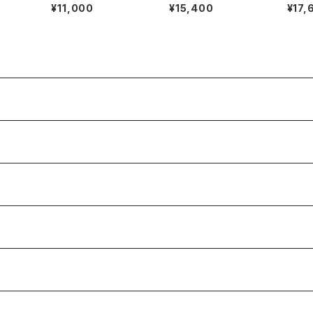
LUE)
ge cotton no sleev
cotton long sleeve
e shi
¥11,000
¥15,400
¥17,
e tee shirt (BLACK)
tee shirt (ASH)