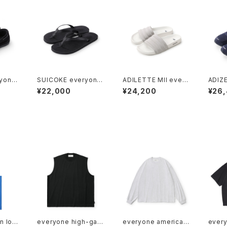
yone
SUICOKE everyone
ADILETTE MII every
ADIZ
hoes
flip flop (BLACK)
one (WHITE)
every
¥22,000
¥24,200
¥26
NK)
n log
everyone high-gau
everyone american
every