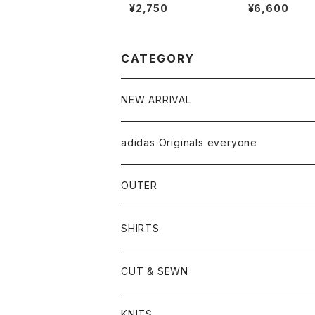
b socks (WHITE/BL
o tote bag (B
¥2,750
¥6,600
ACK)
CATEGORY
NEW ARRIVAL
adidas Originals everyone
OUTER
SHIRTS
CUT & SEWN
KNITS