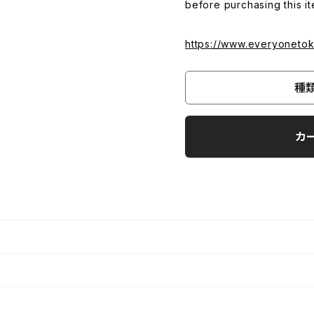
before purchasing this it
https://www.everyoneto
種
カ