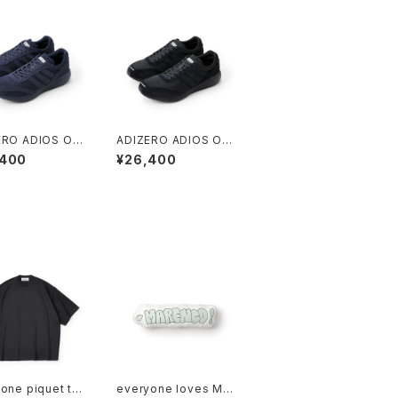
ERO ADIOS OG
ADIZERO ADIOS OG
one (LEGEND I
everyone (BLACK)
,400
¥26,400
one piquet te
everyone loves MA