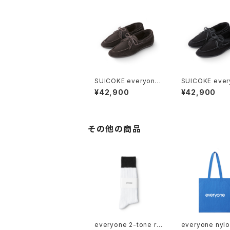
SUICOKE everyone
SUICOKE ever
suede deck shoes
suede deck s
¥42,900
¥42,900
(D.BROWN)
(BLACK)
その他の商品
everyone 2-tone ri
everyone nylo