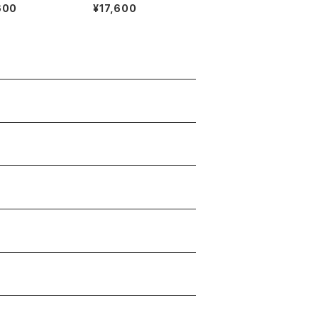
rt (BLACK)
RENCO throwie cus
600
¥17,600
hion by j.30000 (W
HITE)