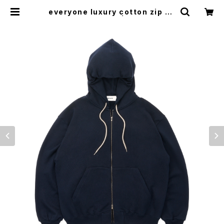
everyone luxury cotton zip up
hoodie (NAVY) | everyone