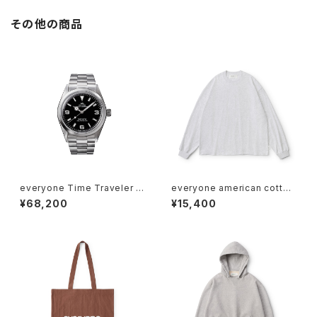
その他の商品
everyone Time Traveler b
everyone american cotton
y VAGUE WATCH CO.
long sleeve tee shirt (AS
¥68,200
¥15,400
H)