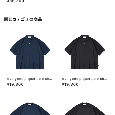
¥36,300
同じカテゴリの商品
everyone piquet polo shirt
everyone piquet polo shirt
(NAVY)
(BLACK)
¥19,800
¥19,800