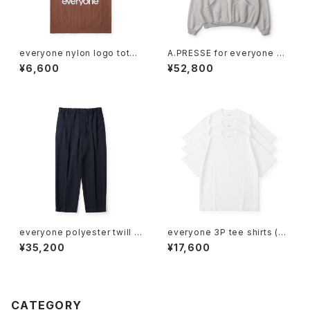
everyone nylon logo tote
A.PRESSE for everyone Vin
bag (BROWN)
tage Attached Hood Swea
¥6,600
¥52,800
t Parka (GRAY)
everyone polyester twill c
everyone 3P tee shirts (W
hef pants (NAVY)
HITE)
¥35,200
¥17,600
CATEGORY