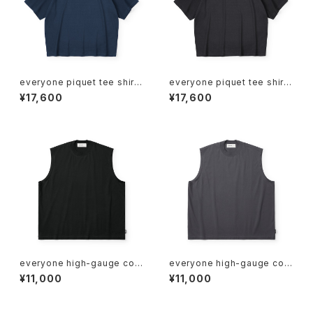
everyone piquet tee shirt
everyone piquet tee shirt
(NAVY)
(BLACK)
¥17,600
¥17,600
everyone high-gauge cott
everyone high-gauge cott
on no sleeve tee shirt (BL
on no sleeve tee shirt (CH
¥11,000
¥11,000
ACK)
ARCOAL)