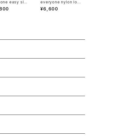
one easy slac
everyone nylon log
bric by Loro Pi
o tote bag (GRAY)
,800
¥6,600
NAVY)