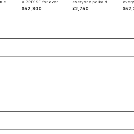
n eas
A.PRESSE for every
everyone polka dot
every
)
one Vintage Attach
bandana (BLACK)
ks fa
¥52,800
¥2,750
¥52
ed Hood Sweat Par
ana (
ka (GRAY)