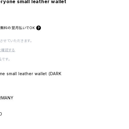
ryone small leather wallet
料無料の
翌月払いでOK
させていただきます。
を確認する
です。
e small leather wallet (DARK
ERMANY
O