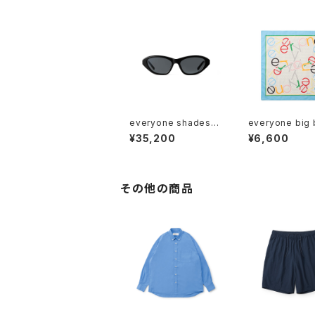
everyone shades
everyone big
"VINCE"
ana (MULTI)
¥35,200
¥6,600
その他の商品