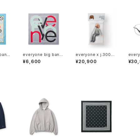
 band
everyone big band
everyone x j.30000
every
ana (GRAY)
peace dog 2026
OTAR
¥6,600
¥20,900
¥30