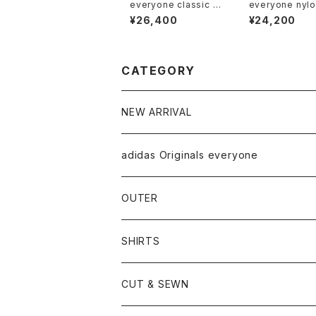
everyone classic b
everyone nylo
utton down shirt (S
y shorts (NAVY
¥26,400
¥24,200
AX)
CATEGORY
NEW ARRIVAL
adidas Originals everyone
OUTER
SHIRTS
CUT & SEWN