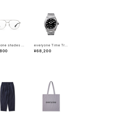
one shades "J
everyone Time Tra
O"
veler by VAGUE WA
,800
¥68,200
TCH CO.